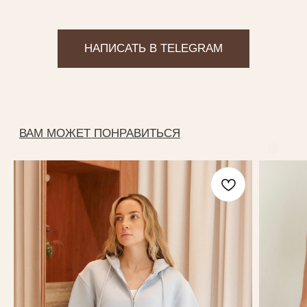
Магазин одежды
ИП Федоренко Яна Алексеевна
ИНН: 151204631339
ОГРНИП: 320151300022331
КАТАЛОГ
New collection
Yankich studio