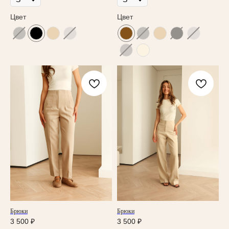
Публичная оферта
Цвет
Цвет
КОНТАКТЫ
г. Владикавказ
пр. Мира 47
ТЦ Алания Молл, 2 этаж
Режим работы: 10:00-21:00
+7 901 508-20-20
Telegram
Instagram*
info@yankichstore.ru
*Принадлежит Meta, признан экстремистким в РФ
2025 © Yankich Все права защищены
Разработка сайта Татьяна Хоружева
Брюки
Брюки
3 500
₽
3 500
₽