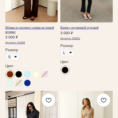
Штаны из плотного сатина на тонкой
Капри с кружевной отделкой
резинке
3 000
₽
3 000
₽
Артикул:
00832
Артикул:
01068
Размер
Размер
Цвет
Цвет