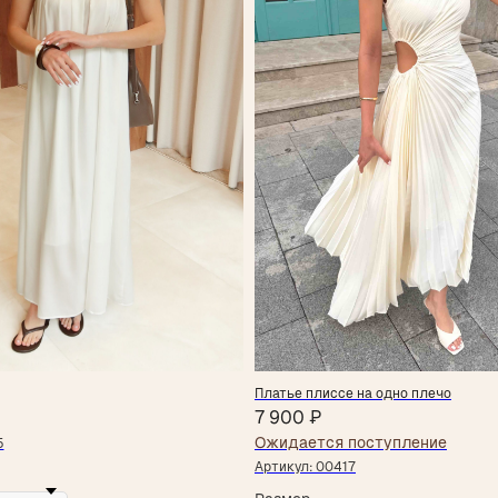
Платье плиссе на одно плечо
7 900
₽
5
Артикул:
00417