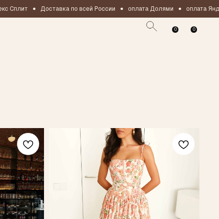
ит
Доставка по всей России
оплата Долями
оплата Яндекс Сп
0
0