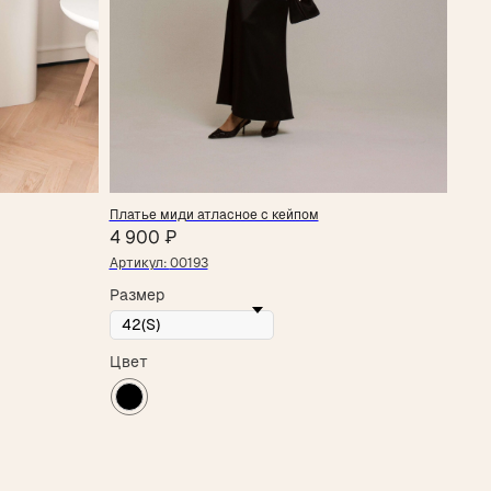
Платье миди атласное с кейпом
4 900
₽
Артикул:
00193
Размер
ОНТАКТЫ
. Владикавказ
Цвет
р. Мира 47
Ц Алания Молл, 2 этаж
ежим работы: 10:00-21:00
7 901 508-20-20
elegram
nstagram*