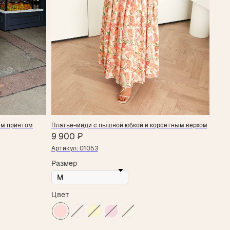
ым принтом
Платье-миди с пышной юбкой и корсетным верхом
9 900
₽
Артикул:
01053
Размер
Цвет