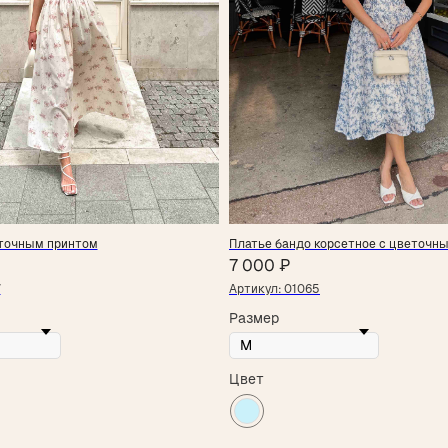
еточным принтом
Платье бандо корсетное с цветочн
7 000
₽
7
Артикул:
01065
Размер
Цвет