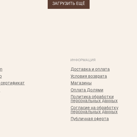
ЗАГРУЗИТЬ ЕЩЁ
Публичная оферта
i
*Принадлежит Meta, признан экстремистким в РФ
Р