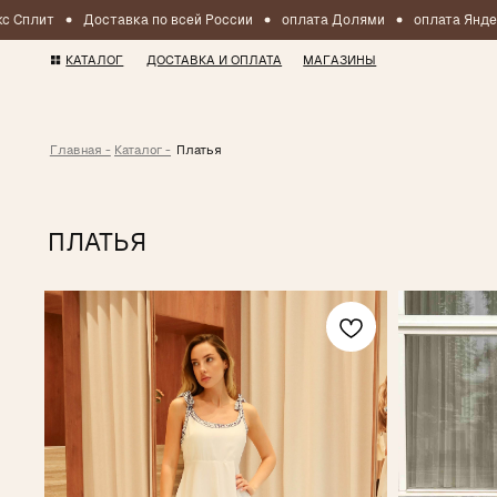
т
Доставка по всей России
оплата Долями
оплата Яндекс Спл
КАТАЛОГ
ДОСТАВКА И ОПЛАТА
МАГАЗИНЫ
Главная -
Каталог -
Платья
ПЛАТЬЯ