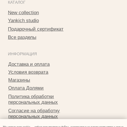
г. Владикавказ
пр. Мира 47
ТЦ Алания Молл, 2 этаж
Режим работы: 10:00-21:00
+7 901 508-20-20
Telegram
Instagram*
info@yankichstore.ru
*Принадлежит Meta, признан экстремистким в РФ
2025 © Yankich Все права защищены
Разработка сайта Татьяна Хоружева
Мы используем cookie — небольшие текстовые файлы, размещаемые на вашем компьютере с целью