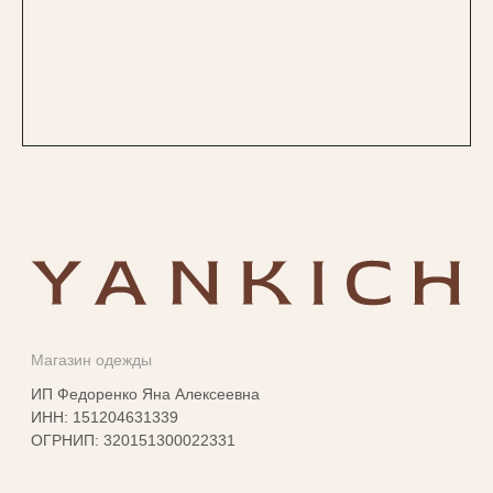
ИНН: 151204631339
ОГРНИП: 320151300022331
КАТАЛОГ
New collection
Yankich studio
Подарочный сертификат
Все разделы
ИНФОРМАЦИЯ
Доставка и оплата
Условия возврата
Магазины
Оплата Долями
Политика обработки
персональных данных
Согласие на обработку
персональных данных
Публичная оферта
КОНТАКТЫ