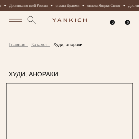
Доставка по всей России
оплата Долями
оплата Яндекс Сплит
Доставк
0
0
Главная -
Каталог -
Худи, анораки
ХУДИ, АНОРАКИ