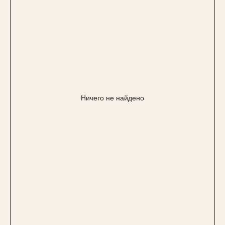
Ничего не найдено
Магазин одежды
ИП Федоренко Яна Алексеевна