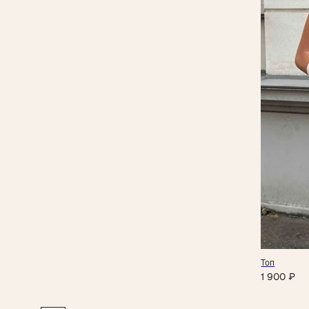
Магазин одежды
ИП Федоренко Яна Алексеевна
ИНН: 151204631339
ОГРНИП: 320151300022331
КАТАЛОГ
New collection
Yankich studio
Подарочный сертификат
Все разделы
ИНФОРМАЦИЯ
Доставка и оплата
Условия возврата
Топ
Магазины
1 900
₽
Оплата Долями
Политика обработки
персональных данных