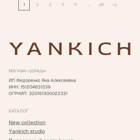
1
2
3
4
5
...
48
Согласие на обработку
персональных данных
Публичная оферта
КОНТАКТЫ
г. Владикавказ
пр. Мира 47
ТЦ Алания Молл, 2 этаж
Режим работы: 10:00-21:00
+7 901 508-20-20
Telegram
Instagram*
info@yankichstore.ru
*Принадлежит Meta, признан экстремистким в РФ
2025 © Yankich Все права защищены
Разработка сайта Татьяна Хоружева