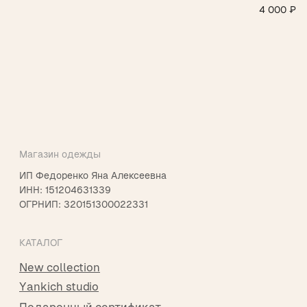
пр. Мира 47
4 000
₽
ТЦ Алания Молл, 2 этаж
Режим работы: 10:00-21:00
+7 901 508-20-20
Telegram
Instagram*
info@yankichstore.ru
*Принадлежит Meta, признан экстремистким в РФ
2025 © Yankich Все права защищены
Разработка сайта Татьяна Хоружева