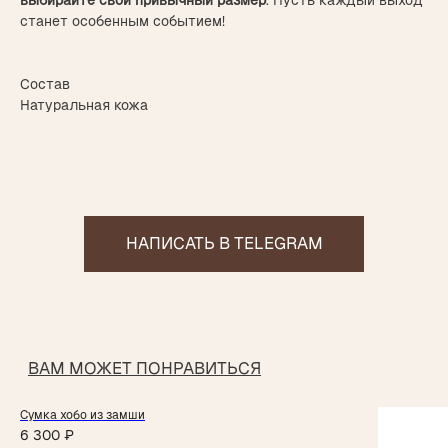
станет особенным событием!
Состав
Натуральная кожа
Сумка хобо из замши
Магазин одежды
6 300
₽
ИП Федоренко Яна Алексеевна