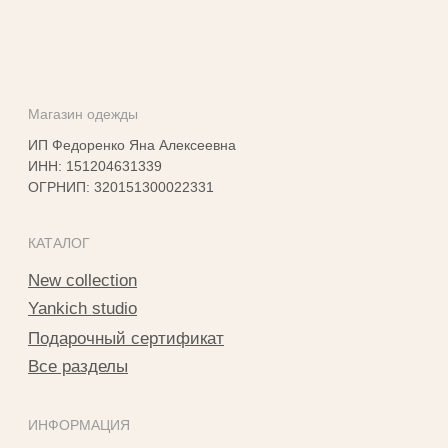
КОНТАКТЫ
г. Владикавказ
пр. Мира 47
ТЦ Алания Молл, 2 этаж
Режим работы: 10:00-21:00
+7 901 508-20-20
Telegram
Instagram*
info@yankichstore.ru
*Принадлежит Meta, признан экстремистким в РФ
2025 © Yankich Все права защищены
Разработка сайта Татьяна Хоружева