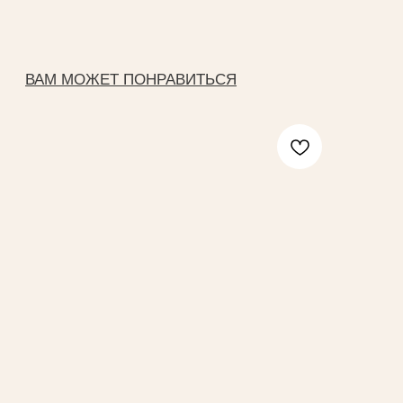
Магазин одежды
ИП Федоренко Яна Алексеевна
ИНН: 151204631339
ОГРНИП: 320151300022331
КАТАЛОГ
New collection
Yankich studio
Подарочный сертификат
Все разделы
ИНФОРМАЦИЯ