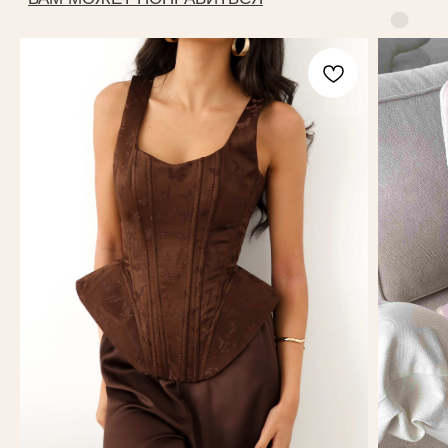
Магазин одежды
ИП Федоренко Яна Алексеевна
ИНН: 151204631339
ОГРНИП: 320151300022331
КАТАЛОГ
New collection
Yankich studio
Подарочный сертификат
Все разделы
ИНФОРМАЦИЯ
Доставка и оплата
Условия возврата
Магазины
Оплата Долями
Политика обработки
персональных данных
Согласие на обработку
персональных данных
Публичная оферта