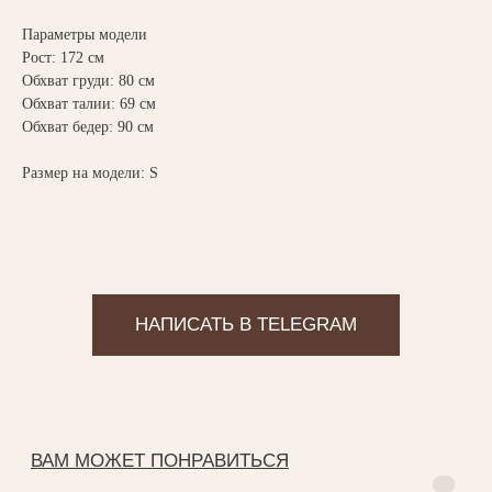
Параметры модели
Рост: 172 см
Обхват груди: 80 см
Обхват талии: 69 см
Обхват бедер: 90 см
Магазин одежды
Размер на модели: S
ИП Федоренко Яна Алексеевна
ИНН: 151204631339
ОГРНИП: 320151300022331
КАТАЛОГ
New collection
Yankich studio
Подарочный сертификат
Все разделы
ИНФОРМАЦИЯ
Доставка и оплата
Условия возврата
Магазины