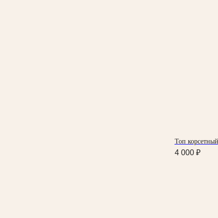
Топ корсетный
4 000
₽
КАТАЛОГ
New collection
Магазин одежды
Yankich studio
ИП Федоренко Яна Алексеевна