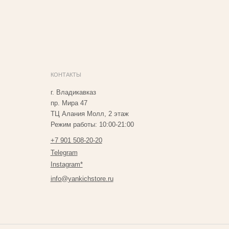
Ц Алания Молл, 2 этаж
ежим работы: 10:00-21:00
7 901 508-20-20
elegram
nstagram*
nfo@yankichstore.ru
азработка сайта Татьяна Хоружева