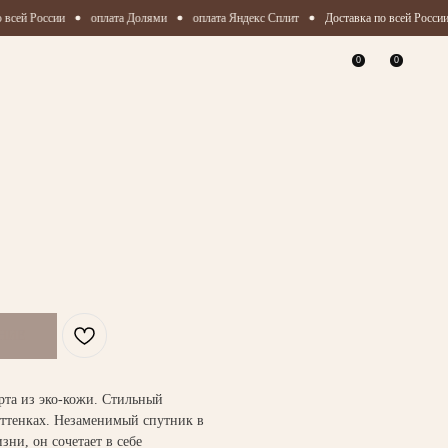
всей России
оплата Долями
оплата Яндекс Сплит
Доставка по всей России
0
0
рта из эко-кожи. Стильный
оттенках. Незаменимый спутник в
ни, он сочетает в себе