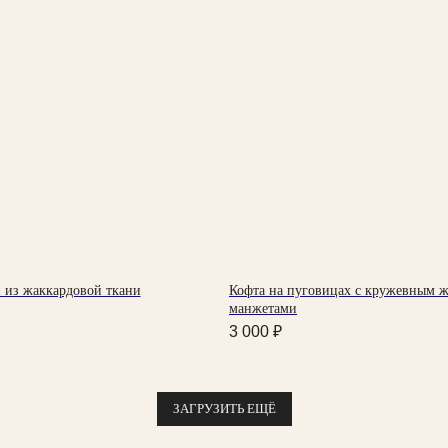
 из жаккардовой ткани
Кофта на пуговицах с кружевным ж
манжетами
3 000
₽
ИНФОРМАЦИЯ
К
ЗАГРУЗИТЬ ЕЩЁ
Доставка и оплата
г
Условия возврата
п