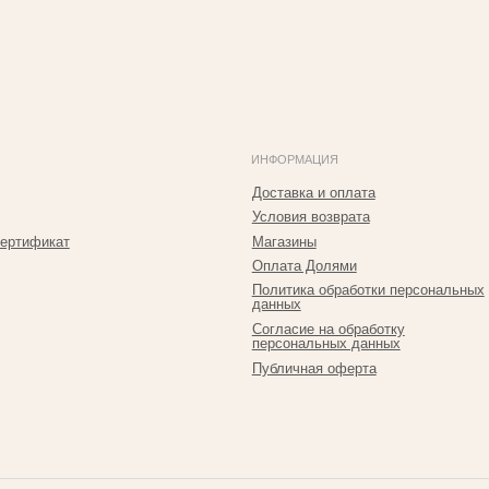
ат
Магазины
Т
Р
Оплата Долями
Политика обработки персональных
+
данных
T
Согласие на обработку
персональных данных
I
Публичная оферта
i
*Принадлежит Meta, признан экстремистким в РФ
Р