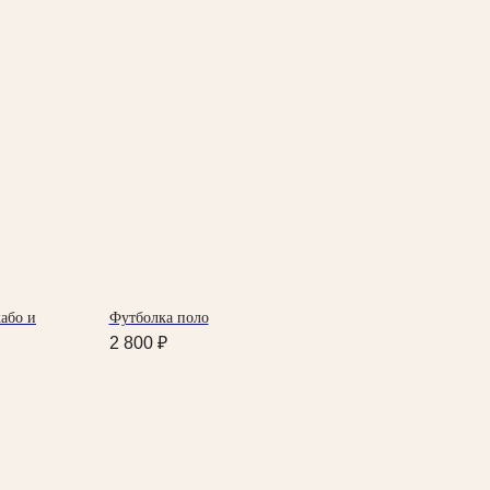
або и
Футболка поло
2 800
₽
ОНТАКТЫ
. Владикавказ
р. Мира 47