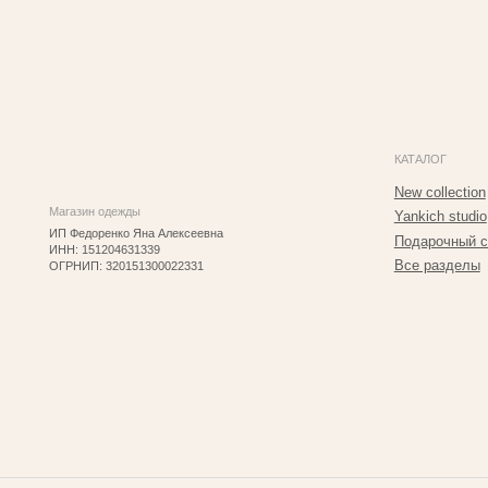
Подарочный сертифик
ИНН: 151204631339
Все разделы
ОГРНИП: 320151300022331
2025 © Yankich Все права защищены