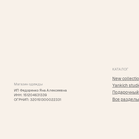
КАТАЛОГ
New collection
Магазин одежды
Yankich studio
ИП Федоренко Яна Алексеевна
Подарочный сертиф
ИНН: 151204631339
Все разделы
ОГРНИП: 320151300022331
2025 © Yankich Все права защищены