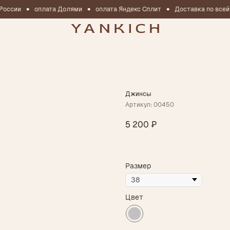
России
оплата Долями
оплата Яндекс Сплит
Доставка по всей 
Джинсы
Артикул:
00450
5 200
₽
Размер
Цвет