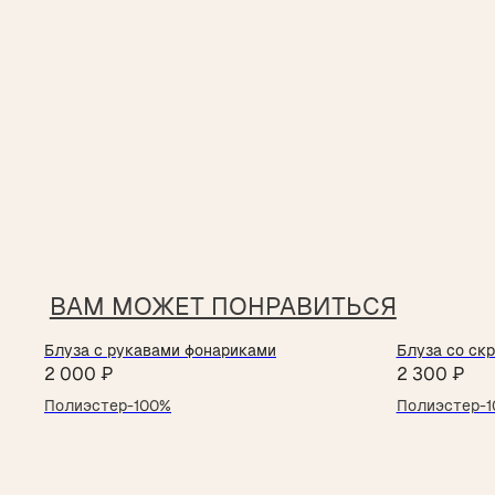
ВАМ МОЖЕТ ПОНРАВИТЬСЯ
Блуза с рукавами фонариками
Блуза со ск
2 000
₽
2 300
₽
Полиэстер-100%
Полиэстер-