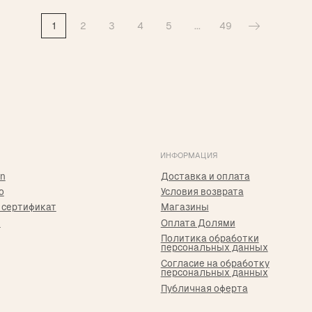
1
2
3
4
5
...
49
ИНФОРМАЦИЯ
К
Доставка и оплата
г
Условия возврата
п
икат
Магазины
Т
Р
Оплата Долями
Политика обработки
+
персональных данных
T
Согласие на обработку
персональных данных
I
Публичная оферта
i
*Принадлежит Meta, признан экстремистким в РФ
Р