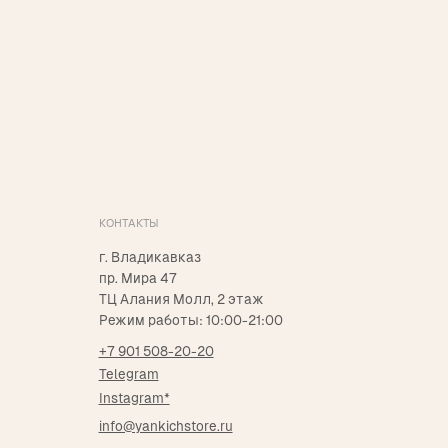
ОНТАКТЫ
. Владикавказ
р. Мира 47
Ц Алания Молл, 2 этаж
ежим работы: 10:00-21:00
7 901 508-20-20
elegram
nstagram*
nfo@yankichstore.ru
азработка сайта Татьяна Хоружева