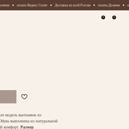
олями
оплата Яндекс Сплит
Доставка по всей России
оплата Долями
оп
0
0
ую модель вьетнамок из
Обувь выполнена из натуральной
ый комфорт.
Размер