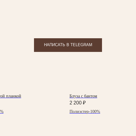
НАПИСАТЬ В TELEGRAM
той планкой
Блуза с бантом
2 200
₽
0%
Полиэстер-100%