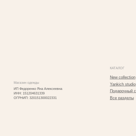
КАТАЛОГ
New collection
Магазин одежды
Yankich studio
ИП Федоренко Яна Алексеевна
Подарочный сертифик
ИНН: 151204631339
Все разделы
ОГРНИП: 320151300022331
2025 © Yankich Все права защищены