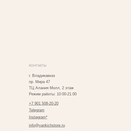
ОНТАКТЫ
. Владикавказ
р. Мира 47
Ц Алания Молл, 2 этаж
ежим работы: 10:00-21:00
7 901 508-20-20
elegram
nstagram*
nfo@yankichstore.ru
азработка сайта Татьяна Хоружева