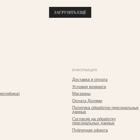
ЗАГРУЗИТЬ ЕЩЁ
ИНФОРМАЦИЯ
К
Доставка и оплата
г
Условия возврата
п
ат
Магазины
Т
Р
Оплата Долями
Политика обработки персональных
+
данных
T
Согласие на обработку
персональных данных
I
Публичная оферта
i
*Принадлежит Meta, признан экстремистким в РФ
Р