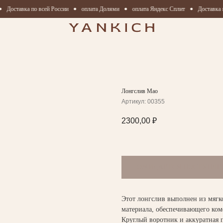
Доставка по всей России
оплата Долями
оплата Яндекс Сплит
Доставка п
Лонгслив Mao
Артикул:
00355
2300,00
₽
Этот лонгслив выполнен из мягко
материала, обеспечивающего комф
Круглый воротник и аккуратная 