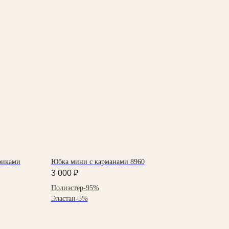
риками
Юбка мини с карманами 8960
3 000
₽
Полиэстер-95%
Эластан-5%