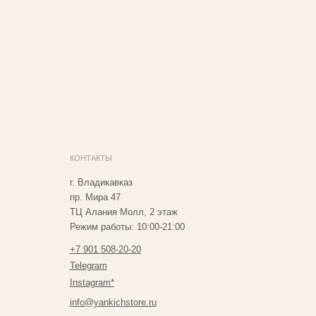
ОНТАКТЫ
. Владикавказ
р. Мира 47
Ц Алания Молл, 2 этаж
ежим работы: 10:00-21:00
7 901 508-20-20
elegram
nstagram*
nfo@yankichstore.ru
азработка сайта Татьяна Хоружева