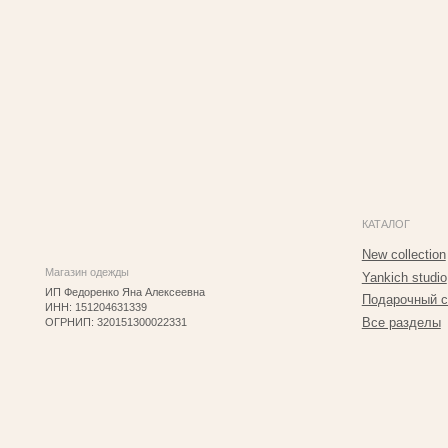
КАТАЛОГ
New collection
Магазин одежды
Yankich studio
ИП Федоренко Яна Алексеевна
Подарочный сертифик
ИНН: 151204631339
Все разделы
ОГРНИП: 320151300022331
2025 © Yankich Все права защищены