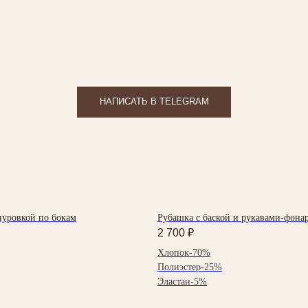
НАПИСАТЬ В TELEGRAM
нуровкой по бокам
Рубашка с баской и рукавами-фона
2 700
₽
Хлопок-70%
Полиэстер-25%
Эластан-5%