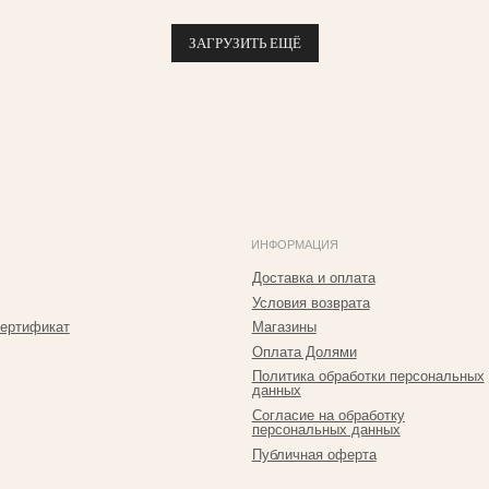
ЗАГРУЗИТЬ ЕЩЁ
ИНФОРМАЦИЯ
К
Доставка и оплата
г
Условия возврата
п
ат
Магазины
Т
Р
Оплата Долями
Политика обработки персональных
+
данных
T
Согласие на обработку
персональных данных
I
Публичная оферта
i
*Принадлежит Meta, признан экстремистким в РФ
Р