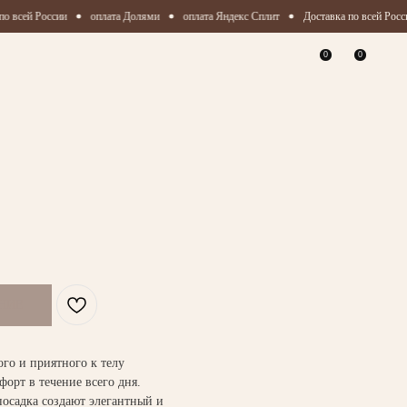
о всей России
оплата Долями
оплата Яндекс Сплит
Доставка по всей Росси
0
0
го и приятного к телу
орт в течение всего дня.
посадка создают элегантный и