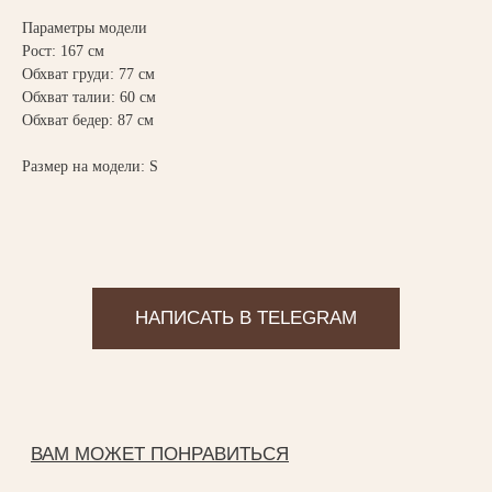
Параметры модели
Рост: 167 см
Обхват груди: 77 см
Обхват талии: 60 см
Обхват бедер: 87 см
Магазин одежды
Размер на модели: S
ИП Федоренко Яна Алексеевна
ИНН: 151204631339
ОГРНИП: 320151300022331
КАТАЛОГ
New collection
Yankich studio
Подарочный сертификат
Все разделы
ИНФОРМАЦИЯ
Доставка и оплата
Условия возврата
Магазины