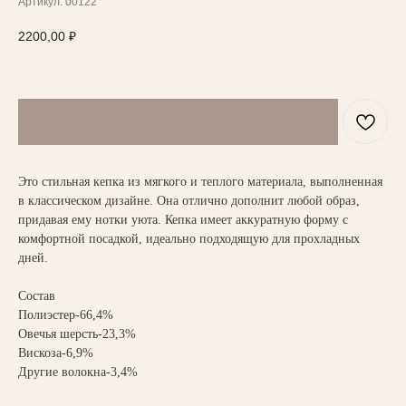
Артикул:
00122
2200,00
₽
НАПИСАТЬ В TELEGRAM
Это стильная кепка из мягкого и теплого материала, выполненная
в классическом дизайне. Она отлично дополнит любой образ,
ВАМ МОЖЕТ ПОНРАВИТЬСЯ
придавая ему нотки уюта. Кепка имеет аккуратную форму с
комфортной посадкой, идеально подходящую для прохладных
дней.
Состав
Полиэстер-66,4%
Овечья шерсть-23,3%
Вискоза-6,9%
Другие волокна-3,4%