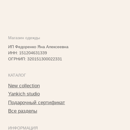
КОНТАКТЫ
г. Владикавказ
пр. Мира 47
ТЦ Алания Молл, 2 этаж
Режим работы: 10:00-21:00
+7 901 508-20-20
Telegram
Instagram*
info@yankichstore.ru
*Принадлежит Meta, признан экстремистким в РФ
2025 © Yankich Все права защищены
Разработка сайта Татьяна Хоружева